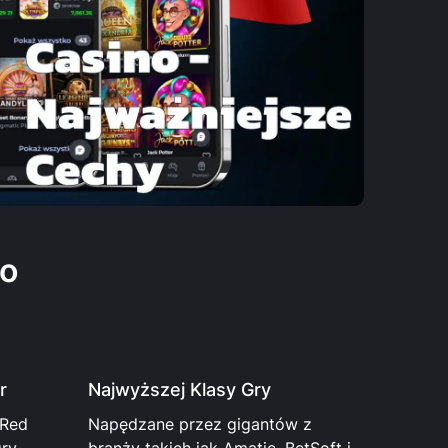
no
r
Najwyższej Klasy Gry
 Red
Napędzane przez gigantów z
gry
branży takich jak Amatic, BetSoft i