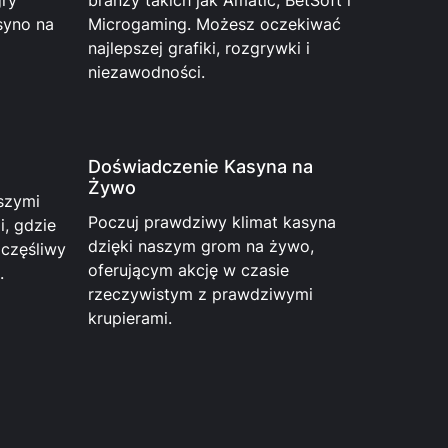
syno na
Microgaming. Możesz oczekiwać
najlepszej grafiki, rozgrywki i
niezawodności.
Doświadczenie Kasyna na
Żywo
szymi
Poczuj prawdziwy klimat kasyna
, gdzie
dzięki naszym grom na żywo,
zczęśliwy
oferującym akcję w czasie
.
rzeczywistym z prawdziwymi
krupierami.