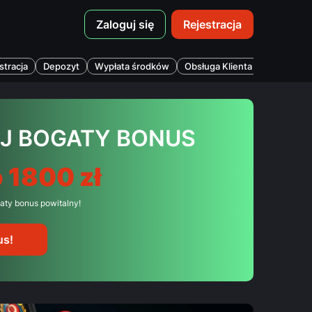
Zaloguj się
Rejestracja
stracja
Depozyt
Wypłata środków
Obsługa Klienta
Mirror
J BOGATY BONUS
 1800 zł
gaty bonus powitalny!
us!