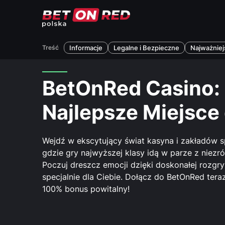
Treść
Informacje
Legalne i Bezpieczne
Najważnie
BetOnRed Casino:
Najlepsze Miejsce
Wejdź w ekscytujący świat kasyna i zakładów 
gdzie gry najwyższej klasy idą w parze z niez
Poczuj dreszcz emocji dzięki doskonałej rozgr
specjalnie dla Ciebie. Dołącz do BetOnRed teraz
100% bonus powitalny!